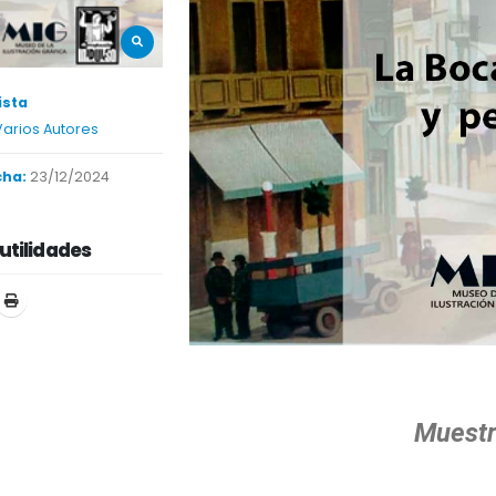
ista
 Varios Autores
cha:
23/12/2024
utilidades
Muestr