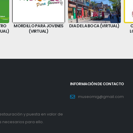
TRO
MORDILLO PARA JOVENES
DIA DE LA BOCA (VIRTUAL)
C
UAL)
(VIRTUAL)
L
INFORMACIÓN DE CONTACTO
museomig@gmail.com
restauración y puesta en valor de
s necesarios para ello.