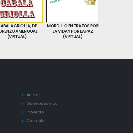
ABALA CRIOLLA, DE
MORDILLO EN TRAZOS POR
RECORDAND
ORENZO AMENGUAL
LA VIDA Y POR LA PAZ
COLECCION R
(VIRTUAL)
(VIRTUAL)
(VIRTU
Artistas
Quiénes somos
Proyecto
Contacto