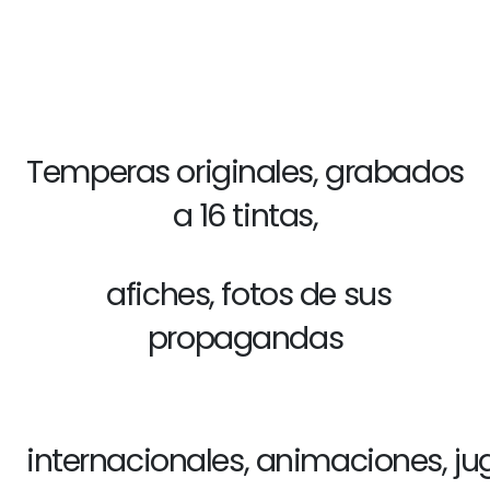
Temperas originales, grabados
a 16 tintas,
afiches, fotos de sus
propagandas
internacionales, animaciones,
ju