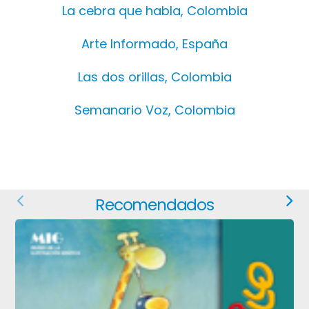
La cebra que habla, Colombia
Arte Informado, España
Las dos orillas, Colombia
Semanario Voz, Colombia
Recomendados